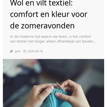
Wol en vilt textiel:
comfort en kleur voor
Toggle
de zomeravonden
In de moderne tijd waarin we leven, is het comfort
van textiel niet langer alleen afhankelijk van fysieke
kwaliteiten zoals zachtheid en kleur. Met de opkomst
van Smart Home-technologieën speelt ook
Jack
2026-06-18
connectiviteit een cruciale rol. Wol en vilt textiel zijn
perfect om warme en stijlvolle zomeravonden te
bereiken, zowel qua gevoel als technologie. In dit […]