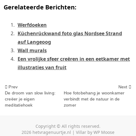
Gerelateerde Berichten:
Werfdoeken
Küchenrückwand foto glas Nordsee Strand
auf Langeoog
Wall murals
Een vrolijke sfeer creëren in een eetkamer met
illustraties van fruit
<span
Prev
Next
De droom van slow living:
Hoe fotobehang je woonkamer
creëer je eigen
verbindt met de natuur in de
class="nav-
meditatiehoek
zomer
subtitle
screen-
Copyright © All rights reserved.
2026
hetvragenuurtje.nl
|
Villar
by
WP Moose