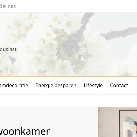
delines
ousiast
amdecoratie
Energie besparen
Lifestyle
Contact
 woonkamer