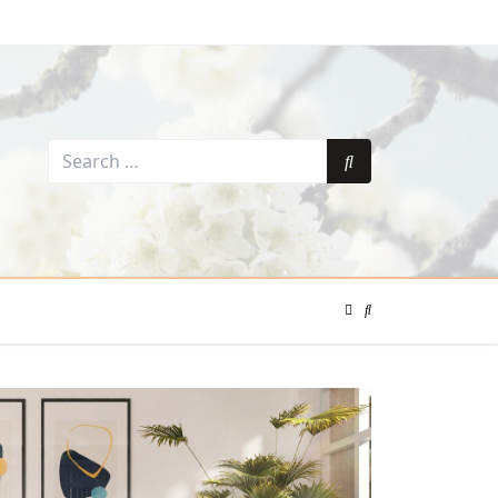
Search
for:
Search
Color
Mode
Search
Toggle
Modal
Toggle