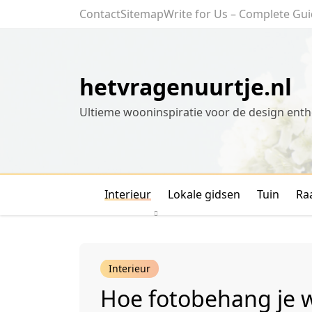
Skip
Contact
Sitemap
Write for Us – Complete Gui
to
content
hetvragenuurtje.nl
Ultieme wooninspiratie voor de design enth
Interieur
Lokale gidsen
Tuin
Ra
Interieur
Hoe fotobehang je