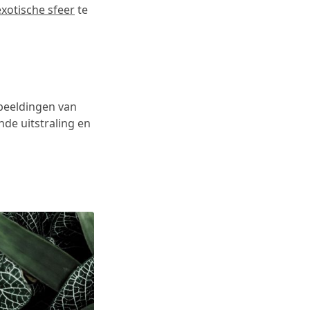
exotische sfeer
te
fbeeldingen van
de uitstraling en