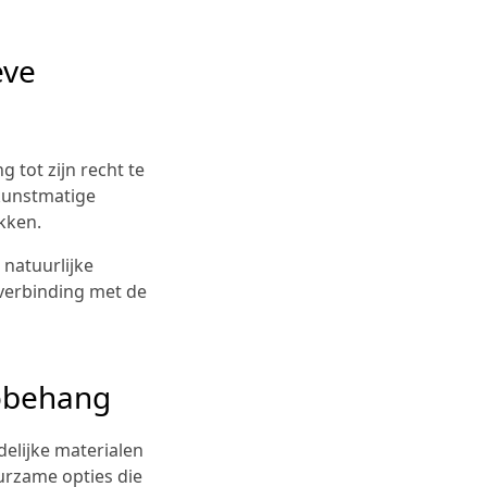
eve
 tot zijn recht te
 kunstmatige
kken.
natuurlijke
 verbinding met de
tobehang
delijke materialen
urzame opties die