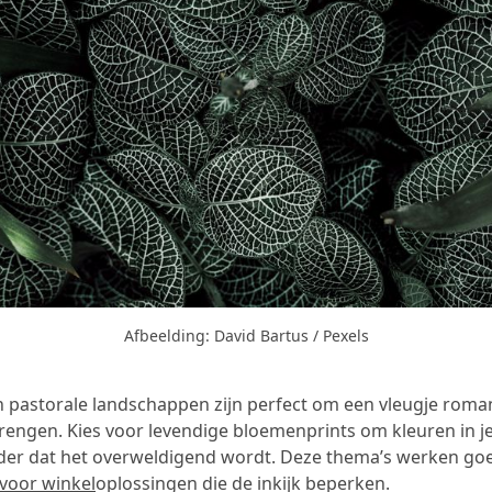
Afbeelding: David Bartus / Pexels
pastorale landschappen zijn perfect om een vleugje roman
e brengen. Kies voor levendige bloemenprints om kleuren in
der dat het overweldigend wordt. Deze thema’s werken g
 voor winkel
oplossingen die de inkijk beperken.