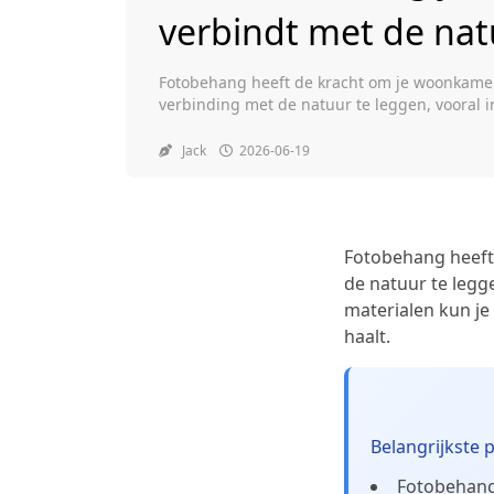
verbindt met de nat
Fotobehang heeft de kracht om je woonkamer
verbinding met de natuur te leggen, vooral
gekozen designs en materialen kun je een r
van buiten naar binnen haalt. Belangrijkste 
Jack
2026-06-19
verbinden met natuurlijke elementen. […]
Fotobehang heeft
de natuur te legg
materialen kun je
haalt.
Belangrijkste 
Fotobehang 