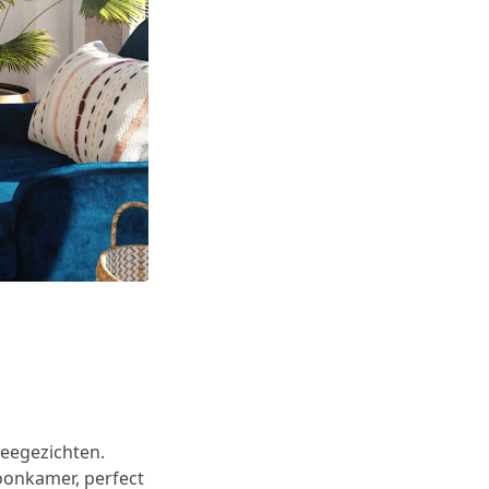
zeegezichten.
oonkamer, perfect