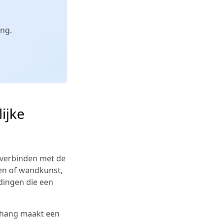
ang.
ijke
 verbinden met de
ngen of wandkunst,
dingen die een
behang maakt een