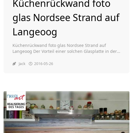
Küchenrückwand foto
glas Nordsee Strand auf
Toggle
Langeoog
Küchenrückwand foto glas Nordsee Strand auf
Langeoog Der Vorteil einer solchen Glasplatte in der
Küche ( Küchenrückwand aus Glas mit Foto ) ist, dass
sie hitzebeständig ist und deswegen von etwaige
Jack
2016-05-26
Hitze nicht angegriffen wird. Außerdem kann man in
das Glas Löcher für Steckdosen bohren. Wählen Sie
ein Foto von Nikkel-art.de Gerelateerde berichten:
Erfreuen Sie […]