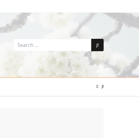
Search
for:
Search
Color
Mode
Search
Toggle
Modal
Toggle