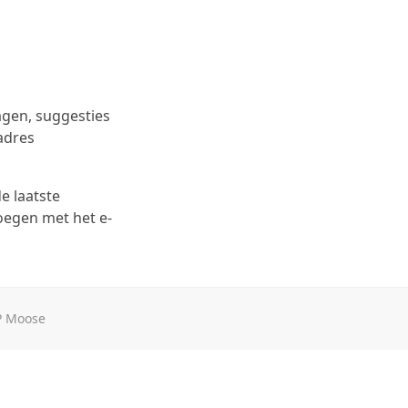
ragen, suggesties
adres
e laatste
voegen met het e-
 Moose