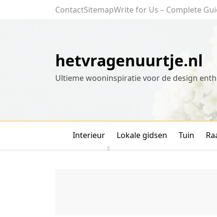
Skip
Contact
Sitemap
Write for Us – Complete Gui
to
content
hetvragenuurtje.nl
Ultieme wooninspiratie voor de design enth
Interieur
Lokale gidsen
Tuin
Ra