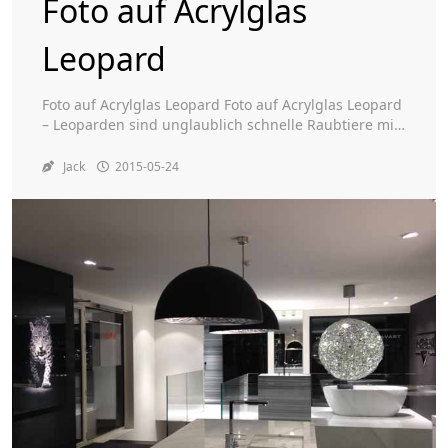
Foto auf Acrylglas
Leopard
Toggle
Foto auf Acrylglas Leopard Foto auf Acrylglas Leopard
– Leoparden sind unglaublich schnelle Raubtiere mit
einem prächtigen Fleckenmuster. Dieses Muster lässt
sich gut in Ihrer Einrichtung verarbeiten.
Jack
2015-05-24
Entscheiden Sie sich für die Abbildung eines
Leoparden oder dekorieren Sie Ihre Wohnung mit
Tigermustern. Diese Abbildungen strahlen
Bewegung, Expression und Geschwindigkeit aus.
Lesen Sie mehr über Foto […]