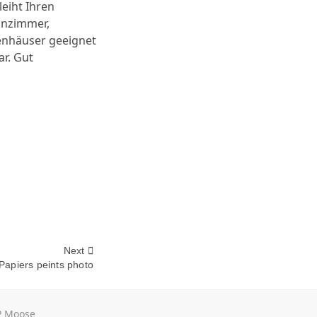
leiht Ihren
hnzimmer,
kenhäuser geeignet
ar. Gut
Next
 Papiers peints photo
 Moose