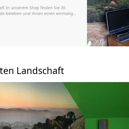
aft In unserem Shop finden Sie 30
nde beleben und ihnen einen einmaligen
w.nikkel-art.de ermöglichen es Ihnen,
hen und auf originelle Art die Wände zu
 die Wolkenkratzer von New […]
ten Landschaft