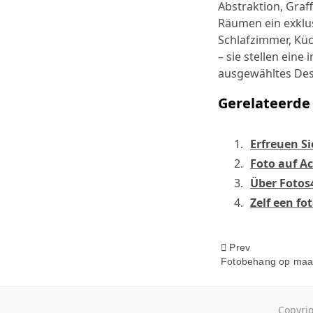
Abstraktion, Graff
Räumen ein exklu
Schlafzimmer, Küc
– sie stellen eine
ausgewähltes Des
Gerelateerde 
Erfreuen Si
Foto auf A
Über Fotos
Zelf een fo
<span
Prev
Fotobehang op maa
class="nav
Copyrig