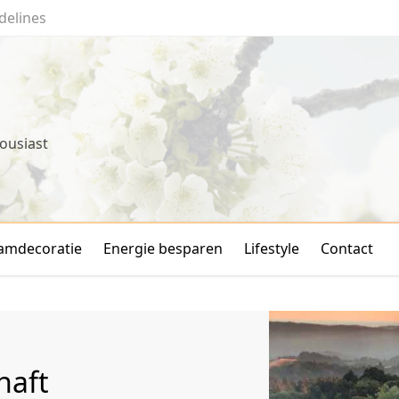
delines
ousiast
amdecoratie
Energie besparen
Lifestyle
Contact
haft