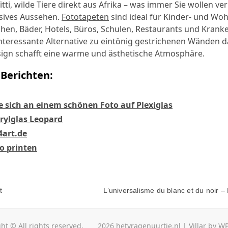
itti, wilde Tiere direkt aus Afrika – was immer Sie wollen ver
sives Aussehen.
Fototapeten
sind ideal für Kinder- und Wo
hen, Bäder, Hotels, Büros, Schulen, Restaurants und Kran
 interessante Alternative zu eintönig gestrichenen Wänden d
ign schafft eine warme und ästhetische Atmosphäre.
Berichten:
e sich an einem schönen Foto auf Plexiglas
crylglas Leopard
4art.de
to printen
t
L’universalisme du blanc et du noir –
-
ht © All rights reserved.
2026
hetvragenuurtje.nl
|
Villar
by
WP