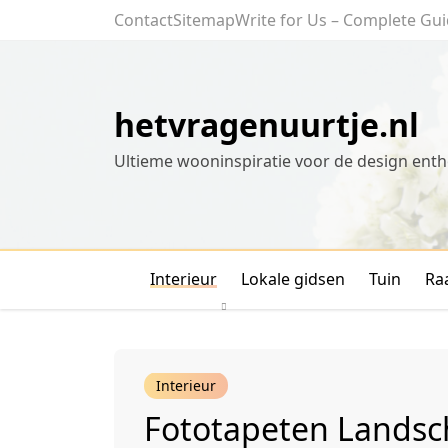
Skip
Contact
Sitemap
Write for Us – Complete Gui
to
content
hetvragenuurtje.nl
Ultieme wooninspiratie voor de design enth
Interieur
Lokale gidsen
Tuin
Ra
Interieur
Fototapeten Landsc