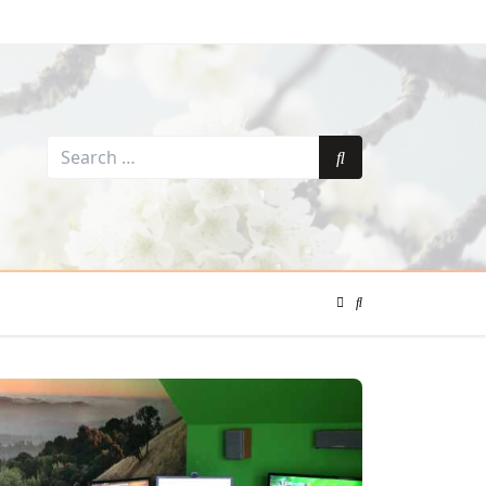
Search
for:
Search
Color
Mode
Search
Toggle
Modal
Toggle