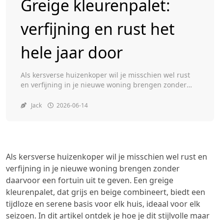
Greige kleurenpalet:
verfijning en rust het
Toggle
hele jaar door
Als kersverse huizenkoper wil je misschien wel rust
en verfijning in je nieuwe woning brengen zonder
daarvoor een fortuin uit te geven. Een greige
kleurenpalet, dat grijs en beige combineert, biedt
Jack
2026-06-14
een tijdloze en serene basis voor elk huis, ideaal voor
elk seizoen. In dit artikel ontdek je hoe je dit stijlvolle
maar betaalbare kleurenpalet […]
Als kersverse huizenkoper wil je misschien wel rust en
verfijning in je nieuwe woning brengen zonder
daarvoor een fortuin uit te geven. Een greige
kleurenpalet, dat grijs en beige combineert, biedt een
tijdloze en serene basis voor elk huis, ideaal voor elk
seizoen. In dit artikel ontdek je hoe je dit stijlvolle maar