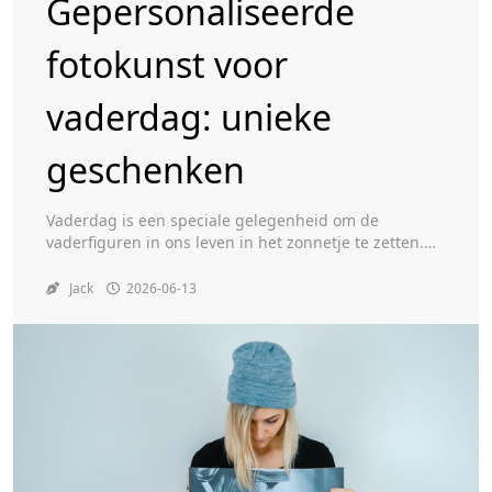
Gepersonaliseerde
fotokunst voor
Toggle
vaderdag: unieke
geschenken
Vaderdag is een speciale gelegenheid om de
vaderfiguren in ons leven in het zonnetje te zetten.
Terwijl traditionele geschenken zoals stropdassen en
gereedschap altijd populair blijven, groeit de
Jack
2026-06-13
belangstelling voor gepersonaliseerde geschenken.
Met name fotokunst is een unieke en persoonlijke
manier om een blijvende indruk te maken. In dit
artikel duiken we in de wereld […]