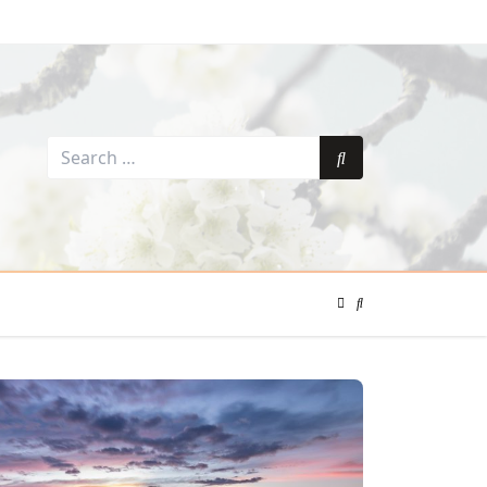
Search
for:
Search
Color
Mode
Search
Toggle
Modal
Toggle