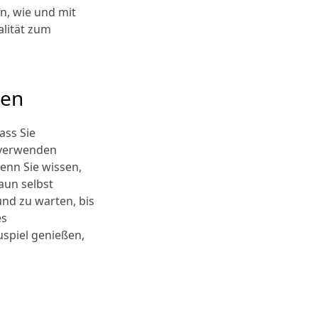
n, wie und mit
alität zum
gen
ass Sie
e verwenden
wenn Sie wissen,
Zaun selbst
nd zu warten, bis
es
uspiel genießen,