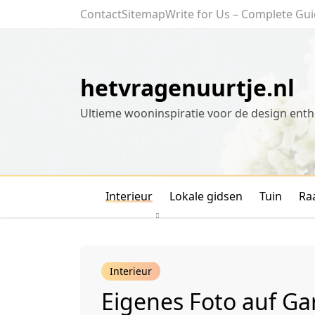
Skip
Contact
Sitemap
Write for Us – Complete Gui
to
content
hetvragenuurtje.nl
Ultieme wooninspiratie voor de design enth
Interieur
Lokale gidsen
Tuin
Ra
Interieur
Eigenes Foto auf Ga