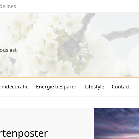
delines
ousiast
amdecoratie
Energie besparen
Lifestyle
Contact
rtenposter