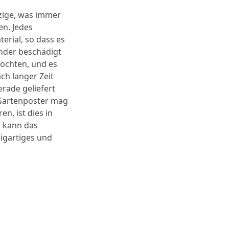
nzige, was immer
en. Jedes
rial, so dass es
inder beschädigt
öchten, und es
ch langer Zeit
erade geliefert
 Gartenposter mag
n, ist dies in
, kann das
zigartiges und