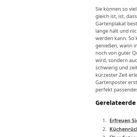
Sie können so vie
gleich ist, ist, d
Gartenplakat best
lange hält und ni
werden kann. So k
genießen, wann im
noch von guter Qua
wird, sondern auc
schwierig und zei
kürzester Zeit er
Gartenposter erst
perfekt passend
Gerelateerde 
Erfreuen Si
Küchenrück