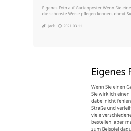
Eigenes Foto auf Gartenposter Wenn Sie ein
die schönste Weise pflegen können, damit Sie
sich und Ihre Familie haben. Ein Gartenposte
das Gartenplakat zum Beispiel an den Zaun o
Jack
2021-03-11
der Gestaltung Ihres […]
Eigenes 
Wenn Sie einen Ga
Sie wirklich einen
dabei nicht fehle
Straße und verlei
viele verschieden
bestellen, aber m
zum Beispiel dadu