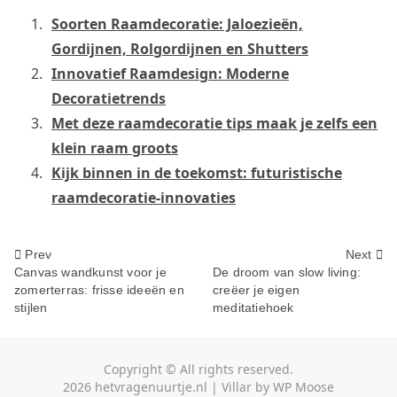
Soorten Raamdecoratie: Jaloezieën,
Gordijnen, Rolgordijnen en Shutters
Innovatief Raamdesign: Moderne
Decoratietrends
Met deze raamdecoratie tips maak je zelfs een
klein raam groots
Kijk binnen in de toekomst: futuristische
raamdecoratie-innovaties
<span
Prev
Next
Canvas wandkunst voor je
De droom van slow living:
zomerterras: frisse ideeën en
creëer je eigen
class="nav-
stijlen
meditatiehoek
subtitle
screen-
Copyright © All rights reserved.
2026
hetvragenuurtje.nl
|
Villar
by
WP Moose