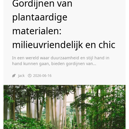
Gordijnen van
plantaardige
Toggle
materialen:
milieuvriendelijk en chic
In een wereld waar duurzaamheid en stijl hand in
hand kunnen gaan, bieden gordijnen van
plantaardige materialen een perfecte balans tussen
milieuvriendelijkheid en elegantie. Deze gordijnen
Jack
2026-06-16
winnen snel aan populariteit dankzij hun groene
voordelen en esthetische veelzijdigheid. Belangrijkste
punten Gordijnen van plantenvezels zijn zowel
milieuvriendelijk als stijlvol. Natuurlijke materialen
zoals hennep, bamboe en linnen verbeteren […]