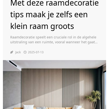
Met deze raamdecoratie
tips maak je zelfs een
Toggle
klein raam groots
Raamdecoratie speelt een cruciale rol in de algehele
uitstraling van een ruimte, vooral wanneer het gaat
om kleine ramen. Kleine ramen kunnen soms een
gevoel van beperking of claustrofobie geven, maar
Jack
2025-07-13
met de juiste raamdecoratie kan dit effect aanzienlijk
worden verminderd. Een goed gekozen
raamdecoratie kan niet alleen de esthetiek van de
ruimte verbeteren, maar […]