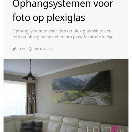
Ophangsystemen voor
foto op plexiglas
Toggle
Ophangsystemen voor foto op plexiglas Wil je een
foto op plexiglas bestellen om jouw favoriete kiekje
een bijzonder plaatsje te geven in jouw woning, dan
zijn er verschillende ophangsystemen waar je uit kan
Jack
2016-10-18
kiezen voor het aan de wand bevestigen van jouw
foto op plexiglas. Welke ophangsystemen je kan
kiezen voor jouw foto op plexiglas […]