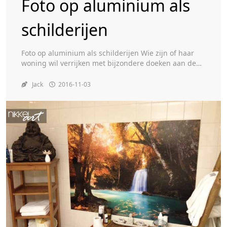
Foto op aluminium als
schilderijen
Toggle
Foto op aluminium als schilderijen Wie zijn of haar
woning wil verrijken met bijzondere doeken aan de
muur, kan natuurlijk naar de kunsthandel of naar de
winkel gaan om bijzondere schilderijen aan te
Jack
2016-11-03
schaffen. Door schilderijen op te hangen, geef je
jouw woning een bepaalde sfeer en laat je gasten in
jouw woning meteen zien […]