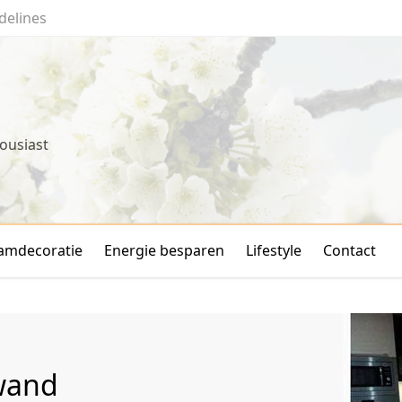
delines
ousiast
amdecoratie
Energie besparen
Lifestyle
Contact
wand