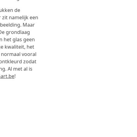
rukken de
 zit namelijk een
fbeelding. Maar
 De grondlaag
n het glas geen
e kwaliteit, het
t normaal vooral
 ontkleurd zodat
. Al met al is
art.be
!