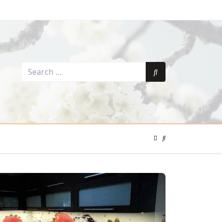
Search
for:
Search
Color
Mode
Search
Toggle
Modal
Toggle