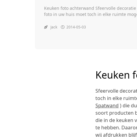
Keuken foto achterwand Sfeervolle decoratie 
foto in uw huis moet toch in elke ruimte mogel
achter glas ( Foto Spatwand ) die dus bestend
maakt deze soort producten bij uitstek gesch
Jack
2014-05-03
Keuken f
Sfeervolle decora
toch in elke ruimt
Spatwand
) die d
soort producten b
die in de keuken v
te hebben. Daarom
wij afdrukken bli