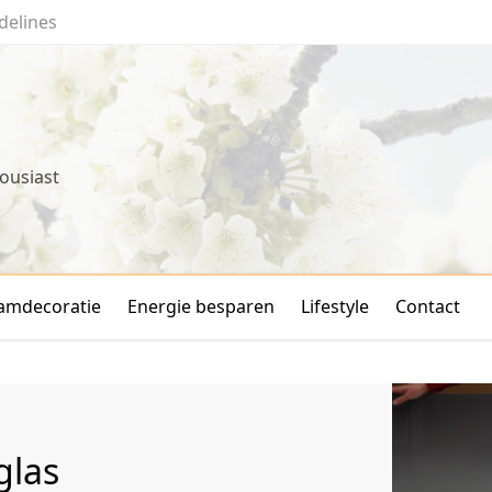
delines
ousiast
amdecoratie
Energie besparen
Lifestyle
Contact
glas