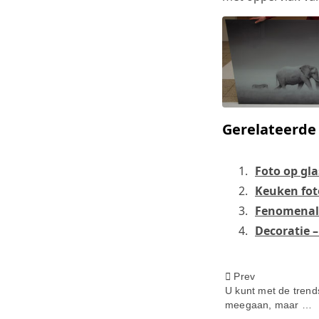
Gerelateerde 
Foto op gl
Keuken fo
Fenomenale
Decoratie –
<span
Prev
U kunt met de trend
meegaan, maar …
class="nav