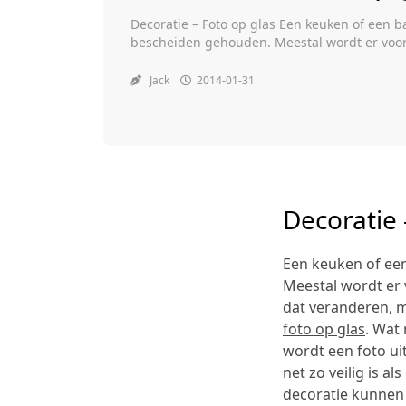
Decoratie – Foto op glas Een keuken of een 
bescheiden gehouden. Meestal wordt er voor 
behoorlijk braaf. Maar wilt u dat verandere
hebben wij de oplossing: een foto op glas. W
Jack
2014-01-31
Decoratie 
Een keuken of ee
Meestal wordt er 
dat veranderen, 
foto op glas
. Wat 
wordt een foto ui
net zo veilig is al
decoratie kunnen