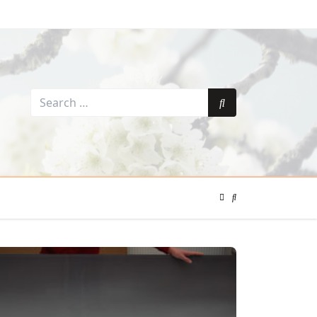
Search
for:
Search
Color
Mode
Search
Toggle
Modal
Toggle