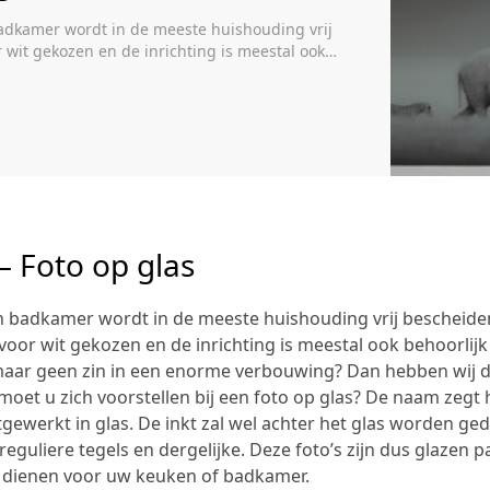
badkamer wordt in de meeste huishouding vrij
wit gekozen en de inrichting is meestal ook
n, maar geen zin in een enorme verbouwing? Dan
at moet […]
– Foto op glas
n badkamer wordt in de meeste huishouding vrij bescheid
voor wit gekozen en de inrichting is meestal ook behoorlijk 
maar geen zin in een enorme verbouwing? Dan hebben wij d
moet u zich voorstellen bij een foto op glas? De naam zegt h
tgewerkt in glas. De inkt zal wel achter het glas worden ged
s reguliere tegels en dergelijke. Deze foto’s zijn dus glazen p
 dienen voor uw keuken of badkamer.