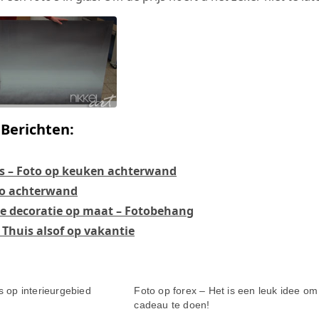
Berichten:
as – Foto op keuken achterwand
to achterwand
 decoratie op maat – Fotobehang
 Thuis alsof op vakantie
s op interieurgebied
Foto op forex – Het is een leuk idee om
cadeau te doen!
-