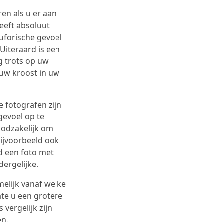
en als u er aan
heeft absoluut
euforische gevoel
Uiteraard is een
rg trots op uw
n uw kroost in uw
e fotografen zijn
gevoel op te
noodzakelijk om
 bijvoorbeeld ook
ld een
foto met
dergelijke.
melijk vanaf welke
te u een grotere
 vergelijk zijn
en.