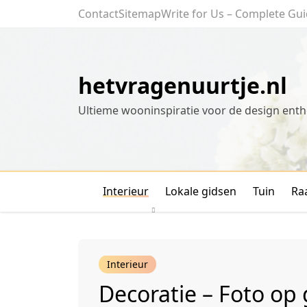
Skip
Contact
Sitemap
Write for Us – Complete Gui
to
content
hetvragenuurtje.nl
Ultieme wooninspiratie voor de design enth
Interieur
Lokale gidsen
Tuin
Ra
Interieur
Decoratie – Foto op 