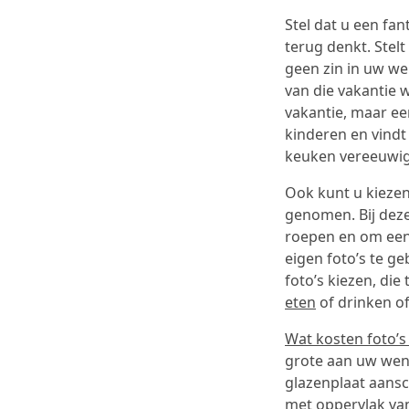
Stel dat u een fa
terug denkt. Stel
geen zin in uw we
van die vakantie 
vakantie, maar een
kinderen en vindt 
keuken vereeuwi
Ook kunt u kiezen 
genomen. Bij deze
roepen en om een d
eigen foto’s te ge
foto’s kiezen, di
eten
of drinken of
Wat kosten foto’s
grote aan uw wens
glazenplaat aansch
met oppervlak van 