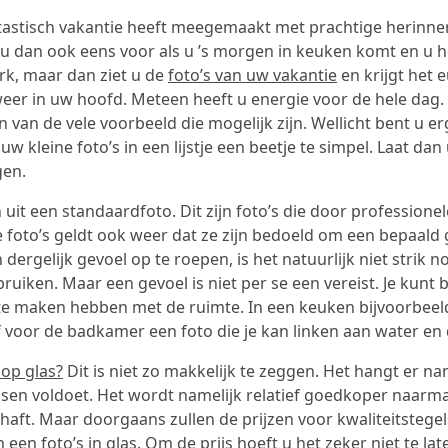
ntastisch vakantie heeft meegemaakt met prachtige herinner
t u dan ook eens voor als u ’s morgen in keuken komt en u 
rk, maar dan ziet u de
foto’s van uw vakantie
en krijgt het 
weer in uw hoofd. Meteen heeft u energie voor de hele dag. 
 van de vele voorbeeld die mogelijk zijn. Wellicht bent u e
uw kleine foto’s in een lijstje een beetje te simpel. Laat da
gen.
uit een standaardfoto. Dit zijn foto’s die door professionel
 foto’s geldt ook weer dat ze zijn bedoeld om een bepaald 
ergelijk gevoel op te roepen, is het natuurlijk niet strik 
bruiken. Maar een gevoel is niet per se een vereist. Je kunt
e te maken hebben met de ruimte. In een keuken bijvoorbee
 voor de badkamer een foto die je kan linken aan water en 
 op glas?
Dit is niet zo makkelijk te zeggen. Het hangt er na
en voldoet. Het wordt namelijk relatief goedkoper naarma
aft. Maar doorgaans zullen de prijzen voor kwaliteitstegels
een foto’s in glas. Om de prijs hoeft u het zeker niet te lat