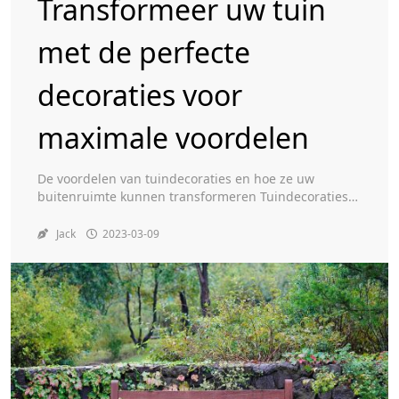
Transformeer uw tuin
met de perfecte
Toggle
decoraties voor
maximale voordelen
De voordelen van tuindecoraties en hoe ze uw
buitenruimte kunnen transformeren Tuindecoraties
kunnen een geweldige manier zijn om schoonheid
aan uw buitenruimte toe te voegen, en ze kunnen u
Jack
2023-03-09
zelfs helpen een meer uitnodigende sfeer te creëren.
Of je nu een vleugje eigenzinnigheid of elegantie wilt
toevoegen, tuindecoraties kunnen helpen om je
achtertuin om te […]