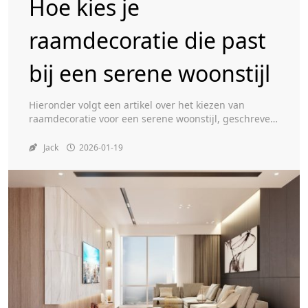
Hoe kies je
raamdecoratie die past
Toggle
bij een serene woonstijl
Hieronder volgt een artikel over het kiezen van
raamdecoratie voor een serene woonstijl, geschreven
in een beknopte, informatieve stijl, zoals passend bij
Wikipedia. Een serene woonstijl kenmerkt zich door
Jack
2026-01-19
rust, eenvoud en harmonie. Het creëren van een
dergelijke sfeer in huis vereist zorgvuldige
overweging van alle interieurelementen, en
raamdecoratie speelt hierin een cruciale rol. Ramen
[…]