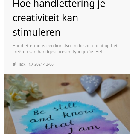
Hoe handlettering je
creativiteit kan
Toggle
stimuleren
Handlettering is een kunstvorm die zich richt op het
creëren van handgeschreven typografie. Het
combineert elementen van kalligrafie, typografie en
illustratie, waarbij de nadruk ligt op het artistieke
Jack
2024-12-06
aspect van letters en woorden. In tegenstelling tot
standaard schrift, waarbij de focus ligt op
leesbaarheid en consistentie, draait handlettering om
creativiteit en expressie. Het kan variëren […]