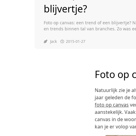
blijvertje?
Foto op canvas: een trend of een blijvertje? N
en trends binnen tal van branches. Zo was e
iets nieuws. En al snel zag je in veel woonk
verschijnen waar iedereen van genoot. Eigenl
Jack
2015-01-27
Foto op c
Natuurlijk zie je 
jaar geleden de f
foto op canvas
ver
aanstekelijk. Vaak
canvas in de woon
kan je er volop va