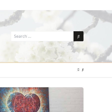
Search
for:
Search
Color
Mode
Search
Toggle
Modal
Toggle