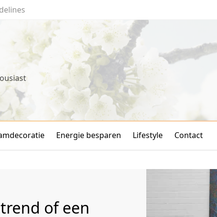
delines
ousiast
amdecoratie
Energie besparen
Lifestyle
Contact
 trend of een