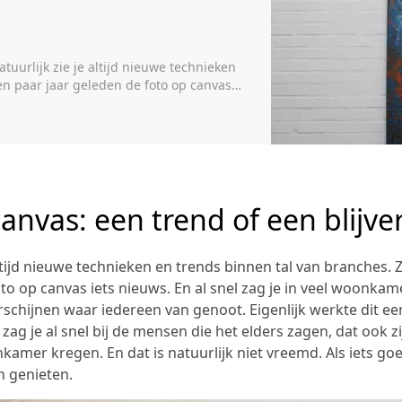
atuurlijk zie je altijd nieuwe technieken
en paar jaar geleden de foto op canvas
amers mooie grote foto op canvas
ijk werkte dit een beetje […]
anvas: een trend of een blijver
altijd nieuwe technieken en trends binnen tal van branches.
oto op canvas iets nieuws. En al snel zag je in veel woonka
schijnen waar iedereen van genoot. Eigenlijk werkte dit ee
 zag je al snel bij de mensen die het elders zagen, dat ook z
kamer kregen. En dat is natuurlijk niet vreemd. Als iets go
n genieten.