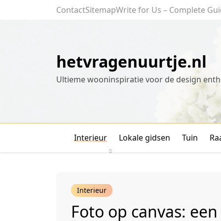
Skip
Contact
Sitemap
Write for Us – Complete Gui
to
content
hetvragenuurtje.nl
Ultieme wooninspiratie voor de design enth
Interieur
Lokale gidsen
Tuin
Ra
Interieur
Foto op canvas: een