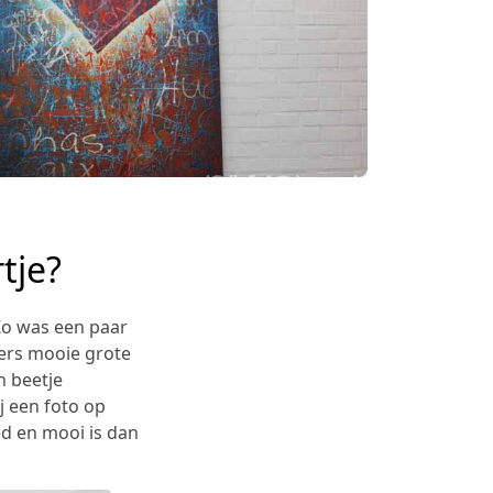
tje?
 Zo was een paar
mers mooie grote
n beetje
ij een foto op
ed en mooi is dan