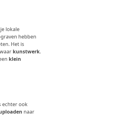
je lokale
ograven hebben
en. Het is
n waar
kunstwerk
.
 een
klein
s echter ook
 uploaden
naar